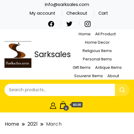
info@sarksales.com
My account
Checkout
Cart
Home
All Product
Home Decor
Religious Items
Sarksales
Personal Items
Gift Items
Antique Items
Souvenir Items
About
$0.00
0
Home
2021
March