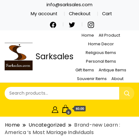
info@sarksales.com
My account
Checkout
Cart
Home
All Product
Home Decor
Religious Items
Sarksales
Personal Items
Gift Items
Antique Items
Souvenir Items
About
$0.00
0
Home
Uncategorized
Brand-new Learn :
America ‘s Most Mariage Individuals