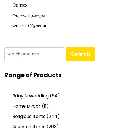
Финтех
Форекс Брокеры
Форекс Обучение
Search
Search
for:
Range of Products
Bday N Wedding
(54)
Home D?cor
(11)
Religious Items
(244)
Souvenir Items
(203)