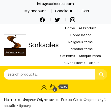
info@sarksales.com
My account
Checkout
Cart
Home
All Product
Home Decor
Religious Items
Sarksales
Personal Items
Gift Items
Antique Items
Souvenir Items
About
$0.00
0
Home
Форекс Обучение
Forex Club Форекс клуб
онлайн-брокер